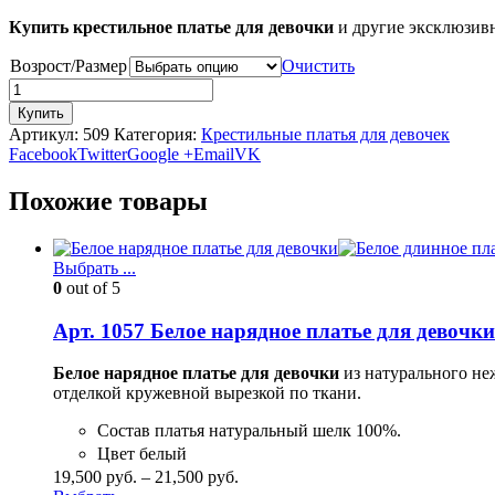
Купить
крестильное платье для девочки
и другие эксклюзивн
Возрост/Размер
Очистить
Купить
Артикул:
509
Категория:
Крестильные платья для девочек
Facebook
Twitter
Google +
Email
VK
Похожие товары
Выбрать ...
0
out of 5
Арт. 1057 Белое нарядное платье для девочк
Белое нарядное платье для девочки
из натурального не
отделкой кружевной вырезкой по ткани.
Состав платья натуральный шелк 100%.
Цвет белый
19,500
руб.
–
21,500
руб.