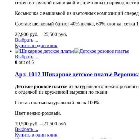
сеточки с ручной вышивкой из цветочных гирлянд в стиле
Косыночка с вышивкой из цветочных композиций спереди
Состав: шелковый батист 40% шелка, 60% хлопка, сетка 
22,900
руб.
–
25,500
руб.
Выбрать ...
Купить в один клик
Выбрать ...
0
out of 5
Арт. 1012 Шикарное детское платье Вероник
Детское розовое платье
из натурального нежно-розовог
с отделкой из кружевной вырезки по ткани.
Состав платья натуральный шелк 100%.
Цвет нежно-розовый.
19,500
руб.
–
21,500
руб.
Выбрать ...
Купить в один клик