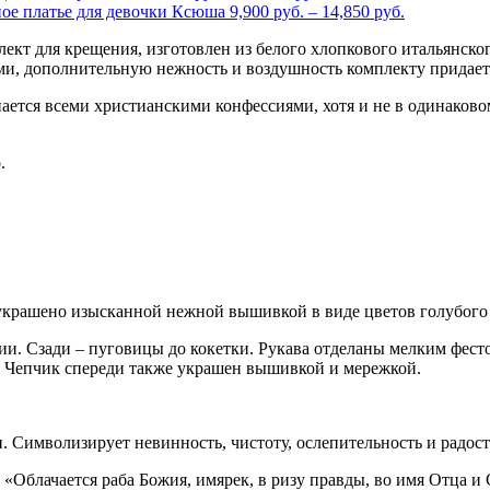
ное платье для девочки Ксюша
9,900
руб.
–
14,850
руб.
ект для крещения, изготовлен из белого хлопкового итальянск
ми, дополнительную нежность и воздушность комплекту придает 
ается всеми христианскими конфессиями, хотя и не в одинаково
.
украшено изысканной нежной вышивкой в виде цветов голубого 
ии. Сзади – пуговицы до кокетки. Рукава отделаны мелким фес
. Чепчик спереди также украшен вышивкой и мережкой.
 Символизирует невинность, чистоту, ослепительность и радост
«Облачается раба Божия, имярек, в ризу правды, во имя Отца и