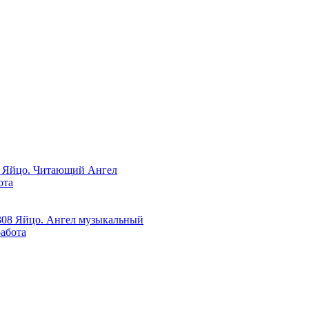
ота
работа