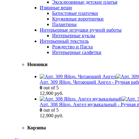
Эксклюзивные детские платья
Изящные вещи
Батистовые платочки
Кружевные воротнички
Палантины
Интерьерные игрушки ручной работы
Интерьерные куклы
Интерьерный текстиль
Рождество и Пасха
Интерьерные салфетки
Новинки
Арт. 309 Яйцо. Читающий Ангел - Ручная раб
0
out of 5
12,900
руб.
Арт. 308 Яйцо. Ангел музыкальный - Ручная 
0
out of 5
12,900
руб.
Корзина