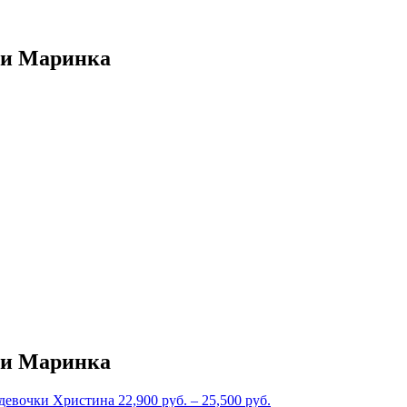
чки Маринка
чки Маринка
 девочки Христина
22,900
руб.
–
25,500
руб.