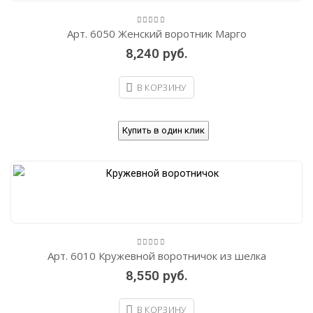
Арт. 6050 Женский воротник Марго
0
out
8,240
руб.
of
5
В КОРЗИНУ
Купить в один клик
Арт. 6010 Кружевной воротничок из шелка
0
out
8,550
руб.
of
5
В КОРЗИНУ