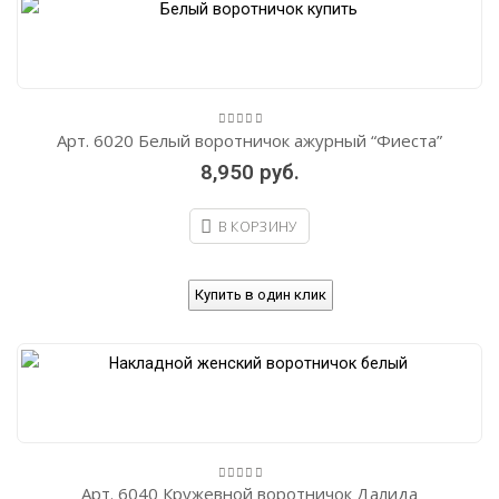
Арт. 6020 Белый воротничок ажурный “Фиеста”
0
out
8,950
руб.
of
5
В КОРЗИНУ
Купить в один клик
Арт. 6040 Кружевной воротничок Далида
0