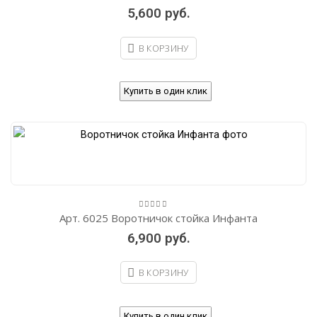
out
5,600
руб.
of
5
В КОРЗИНУ
Купить в один клик
Арт. 6025 Воротничок стойка Инфанта
0
out
6,900
руб.
of
5
В КОРЗИНУ
Купить в один клик