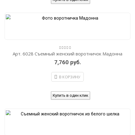
Арт. 6028 Съемный женский воротничок Мадонна
0
out
7,760
руб.
of
5
В КОРЗИНУ
Купить в один клик