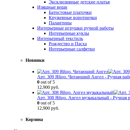
Эксклюзивные детские платья
Изящные вещи
Батистовые платочки
Кружевные воротнички
Палантины
Интерьерные игрушки ручной работы
Интерьерные куклы
Интерьерный текстиль
Рождество и Пасха
Интерьерные салфетки
Новинки
Арт. 309 Яйцо. Читающий Ангел - Ручная раб
0
out of 5
12,900
руб.
Арт. 308 Яйцо. Ангел музыкальный - Ручная 
0
out of 5
12,900
руб.
Корзина