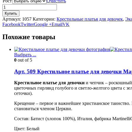
Рост
Очистить
Купить
Артикул:
1057
Категории:
Крестильные платья для девочек
,
Эк
Facebook
Twitter
Google +
Email
VK
Похожие товары
Выбрать ...
0
out of 5
Арт. 509 Крестильное платье для девочки М
Крестильное платье для девочки
и чепчик – роскошный 
цветочных гирлянд голубого и светло-желтого цвета с з
сеточки).
Крещение – первое и важнейшее христианское таинство. 
становиться членом Церкви.
Состав: Батист (хлопок 100%), Италия, фабрика MartinelliG
Цвет: Белый