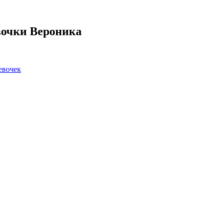
евочки Вероника
евочек