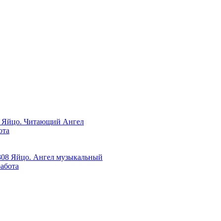
ота
работа