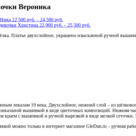
евочки Вероника
 Ника
22,500
руб.
–
24,500
руб.
 девочки Христина
22,900
руб.
–
25,500
руб.
ёлка. Платье двухслойное, украшено изысканной ручной вышив
инным лекалам 19 века. Двухслойное, нижний слой – из шёлково
 уникальной вышивкой в виде цветочных композиций. Нижняя ча
м краем с вышивкой и ручной вырезкой в виде мелкой сеточки. З
вкой можно только в интернет магазине GleDan.ru – ручная ра