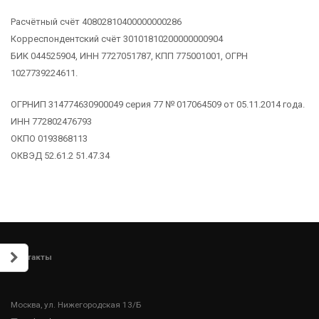
Расчётный счёт 40802810400000000286
Корреспондентский счёт 30101810200000000904
БИК 044525904, ИНН 7727051787, КПП 775001001, ОГРН
1027739224611.
ОГРНИП 314774630900049 серия 77 № 017064509 от 05.11.2014 года.
ИНН 772802476793
ОКПО 0193868113
ОКВЭД 52.61.2 51.47.34
Контакты
Москва, ул. Нижегородская 13/Б