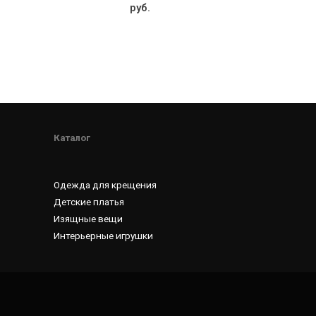
out
руб.
of
5
Каталог
Одежда для крещения
Детские платья
Изящные вещи
Интерьерные игрушки