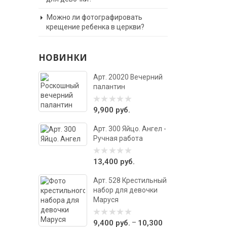
Можно ли фотографировать
крещение ребенка в церкви?
НОВИНКИ
Арт. 20020 Вечерний
палантин
9,900
руб.
0
out
of
Арт. 300 Яйцо. Ангел -
5
Ручная работа
13,400
руб.
0
out
of
Арт. 528 Крестильный
5
набор для девочки
Маруся
–
9,400
руб.
10,300
0