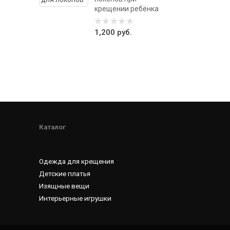
крещении ребёнка
1,200
руб.
0
out
of
5
Каталог
Одежда для крещения
Детские платья
Изящные вещи
Интерьерные игрушки