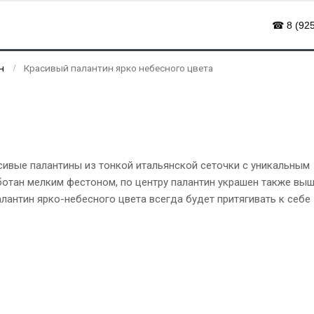
☎ 8 (925
н
Красивый палантин ярко небесного цвета
сивые палантины из тонкой итальянской сеточки с уникальным
отан мелким фестоном, по центру палантин украшен также вы
антин ярко-небесного цвета всегда будет притягивать к себе