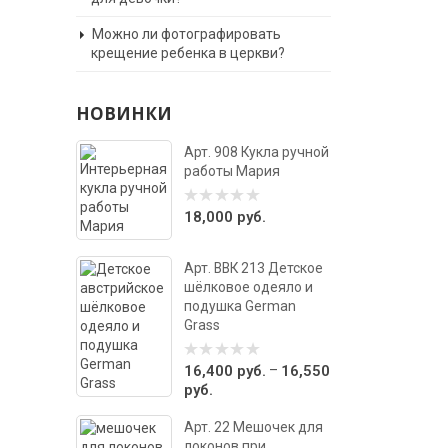
Можно ли фотографировать
крещение ребенка в церкви?
НОВИНКИ
Арт. 908 Кукла ручной
работы Мария
18,000
руб.
0
out
of
5
Арт. ВВК 213 Детское
шёлковое одеяло и
подушка German
Grass
–
16,400
руб.
16,550
0
out
руб.
of
5
Арт. 22 Мешочек для
локонов при