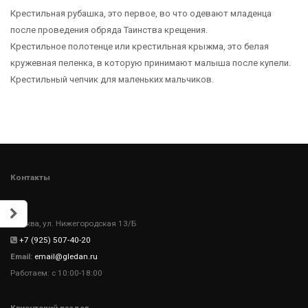
Крестильная рубашка, это первое, во что одевают младенца
после проведения обряда Таинства крещения.
Крестильное полотенце или крестильная крыжма, это белая
кружевная пеленка, в которую принимают малыша после купели.
Крестильный чепчик для маленьких мальчиков.
Контакты
Москва, ул. Нижегородская 13/Б
+7 (925) 507-40-20
Email:
email@gledan.ru
Работаем: с 10:00-18:00
Клиентский раздел