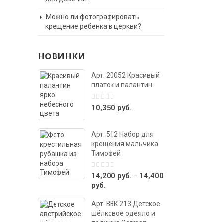
Можно ли фотографировать
крещение ребенка в церкви?
НОВИНКИ
Арт. 20052 Красивый
платок и палантин
0
10,350
руб.
out
of
5
Арт. 512 Набор для
крещения мальчика
Тимофей
0
–
14,200
руб.
14,400
out
руб.
of
5
Арт. ВВК 213 Детское
шёлковое одеяло и