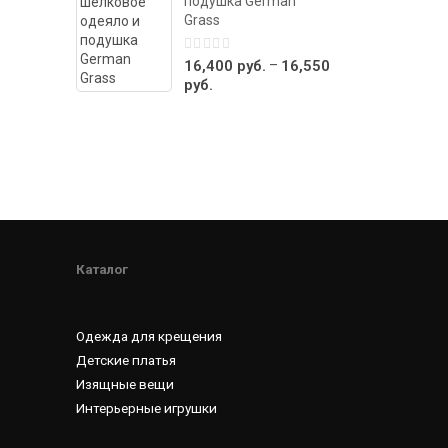
подушка German
Grass
0
–
16,400
руб.
16,550
out
руб.
of
5
Каталог
Одежда для крещения
Детские платья
Изящные вещи
Интерьерные игрушки