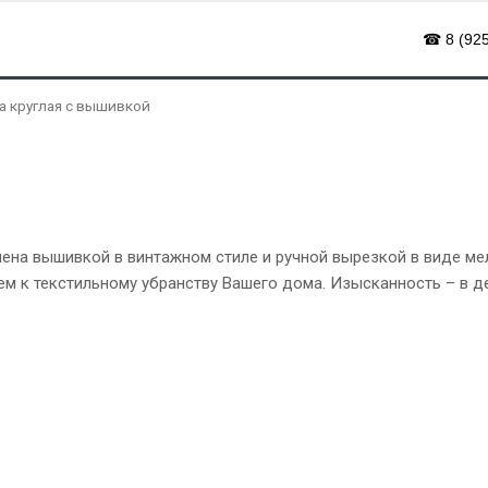
☎ 8 (925
а круглая с вышивкой
шена вышивкой в винтажном стиле и ручной вырезкой в виде ме
м к текстильному убранству Вашего дома. Изысканность – в де