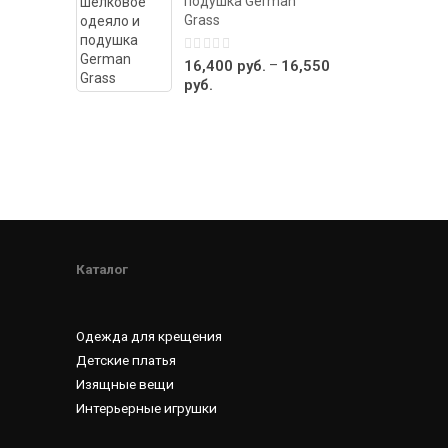
подушка German
Grass
0
–
16,400
руб.
16,550
out
руб.
of
5
Каталог
Одежда для крещения
Детские платья
Изящные вещи
Интерьерные игрушки