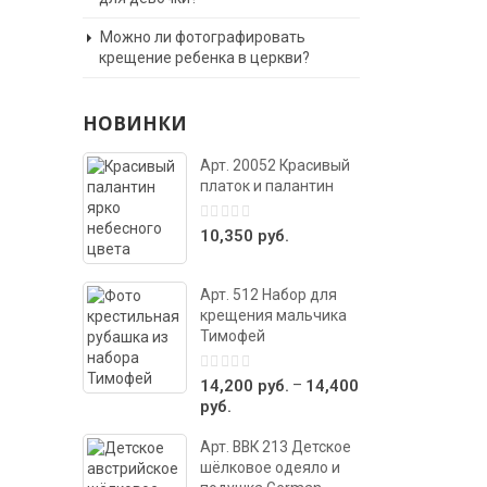
Можно ли фотографировать
крещение ребенка в церкви?
НОВИНКИ
Арт. 20052 Красивый
платок и палантин
0
10,350
руб.
out
of
5
Арт. 512 Набор для
крещения мальчика
Тимофей
0
–
14,200
руб.
14,400
out
руб.
of
5
Арт. ВВК 213 Детское
шёлковое одеяло и