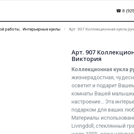
☎ 8 (925
ой работы
,
Интерьерные куклы
Арт. 907 Коллекционная кукла ру
Арт. 907 Коллекцио
Виктория
Коллекционная кукла 
жизнерадостная, чудесн
осветит и подарит Вашем
комнаты Вашей малышки,
настроение… Эта интерь
подарком для ваших люб
Материалы использованн
Livingdoll, стеклянный г
шелк 100%, кожа натурал