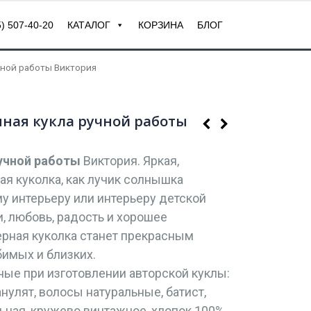
) 507-40-20
КАТАЛОГ
КОРЗИНА
БЛОГ
чной работы Виктория
нная кукла ручной работы
ручной работы
Виктория. Яркая,
ая куколка, как лучик солнышка
у интерьеру или интерьеру детской
 любовь, радость и хорошее
ерная куколка станет прекрасным
имых и близких.
ые при изготовлении авторской куклы:
ранулят, волосы натуральные, батист,
ьная, кружево винтажное, хлопок 100%,