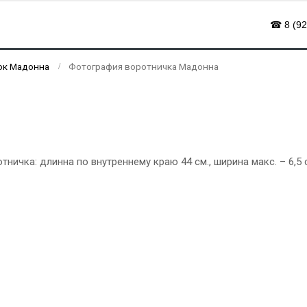
☎ 8 (92
ок Мадонна
Фотография воротничка Мадонна
ичка: длинна по внутреннему краю 44 см., ширина макс. – 6,5 с