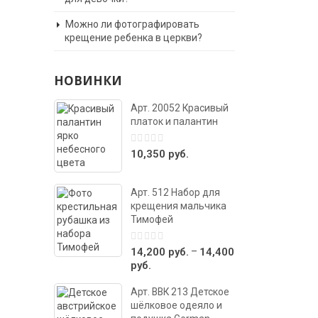
Можно ли фотографировать
крещение ребенка в церкви?
НОВИНКИ
Арт. 20052 Красивый
платок и палантин
0
10,350
руб.
out
of
5
Арт. 512 Набор для
крещения мальчика
Тимофей
0
–
14,200
руб.
14,400
out
руб.
of
5
Арт. ВВК 213 Детское
шёлковое одеяло и