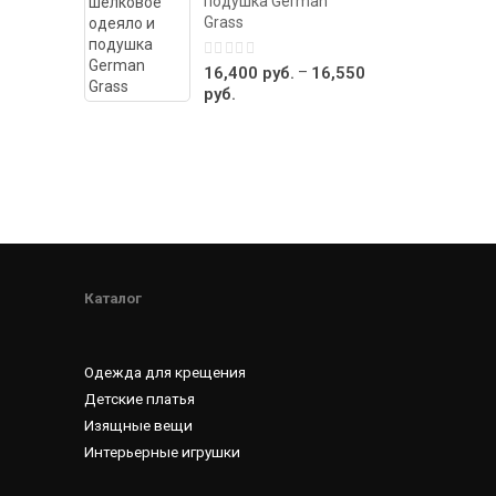
подушка German
Grass
0
–
16,400
руб.
16,550
out
руб.
of
5
Каталог
Одежда для крещения
Детские платья
Изящные вещи
Интерьерные игрушки