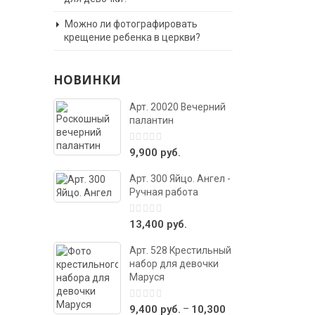
Можно ли фотографировать
крещение ребенка в церкви?
НОВИНКИ
Арт. 20020 Вечерний
палантин
0
9,900
руб.
out
of
Арт. 300 Яйцо. Ангел -
5
Ручная работа
0
13,400
руб.
out
of
Арт. 528 Крестильный
5
набор для девочки
Маруся
0
–
9,400
руб.
10,300