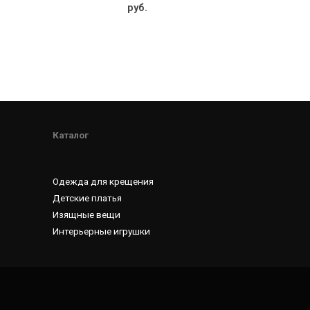
out
руб.
of
5
Каталог
Одежда для крещения
Детские платья
Изящные вещи
Интерьерные игрушки