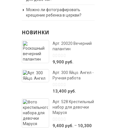
Можно ли фотографировать
крещение ребенка в церкви?
НОВИНКИ
Арт. 20020 Вечерний
палантин
0
9,900
руб.
out
of
Арт. 300 Яйцо. Ангел -
5
Ручная работа
0
13,400
руб.
out
of
Арт. 528 Крестильный
5
набор для девочки
Маруся
0
–
9,400
руб.
10,300