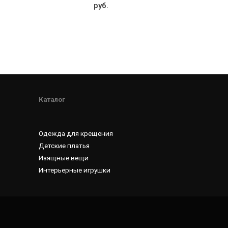
out
руб.
of
5
Каталог
Одежда для крещения
Детские платья
Изящные вещи
Интерьерные игрушки